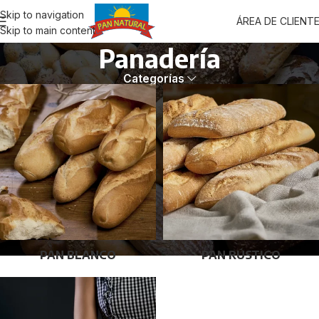
Skip to navigation
ÁREA DE CLIENT
Skip to main content
Panadería
Categorías
PAN BLANCO
PAN RÚSTICO